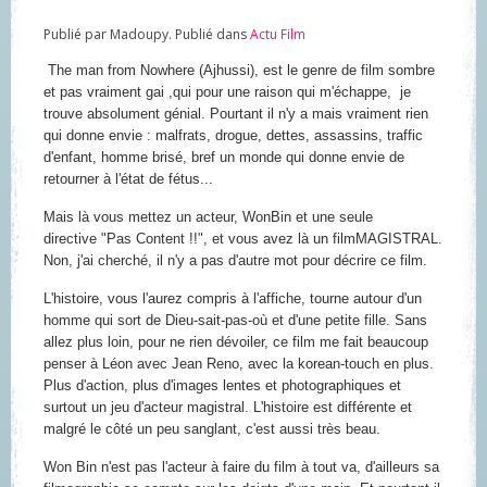
Publié par Madoupy. Publié dans
Actu Film
The man from Nowhere (Ajhussi)
, est le genre de film sombre
et pas vraiment gai ,qui pour une raison qui m'échappe, je
trouve absolument génial. Pourtant il n'y a mais vraiment rien
qui donne envie : malfrats, drogue, dettes, assassins, traffic
d'enfant, homme brisé, bref un monde qui donne envie de
retourner à l'état de fétus...
Mais là vous mettez un acteur,
Won
Bin
et une seule
directive
"Pas Content !!
", et vous avez là un film
MAGISTRA
L.
Non, j'ai cherché, il n'y a pas d'autre mot pour décrire ce film.
L'histoire, vous l'aurez compris à l'affiche, tourne autour d'un
homme qui sort de Dieu-sait-pas-où et d'une petite fille. Sans
allez plus loin, pour ne rien dévoiler, ce film me fait beaucoup
penser à
Léon
avec Jean Reno, avec la korean-touch en plus.
Plus d'action, plus d'images lentes et photographiques et
surtout un jeu d'acteur magistral. L'histoire est différente et
malgré le côté un peu sanglant, c'est aussi très beau.
Won Bin
n'est pas l'acteur à faire du film à tout va, d'ailleurs sa