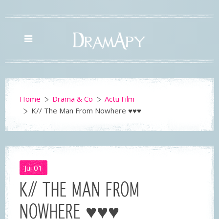
Home
Drama & Co
Actu Film
K// The Man From Nowhere ♥♥♥
Jui
01
K// THE MAN FROM
NOWHERE ♥♥♥