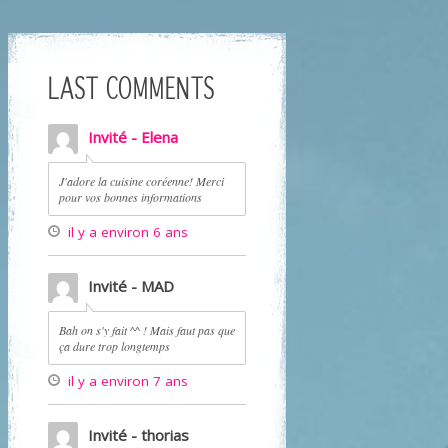
LAST COMMENTS
Invité - Elena
J'adore la cuisine coréenne! Merci
pour vos bonnes informations
il y a environ 6 ans
Invité - MAD
Bah on s'y fait ^^ ! Mais faut pas que
ça dure trop longtemps
il y a environ 7 ans
Invité - thorias