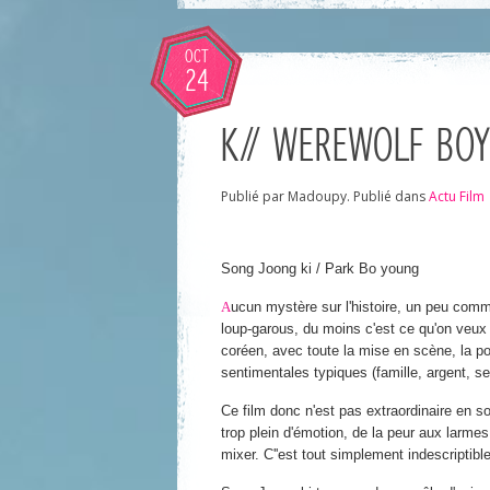
OCT
24
K// WEREWOLF BOY
Publié par Madoupy. Publié dans
Actu Film
Song Joong ki / Park Bo young
A
ucun mystère sur l'histoire, un peu com
loup-garous, du moins c'est ce qu'on veux b
coréen, avec toute la mise en scène, la p
sentimentales typiques (famille, argent, 
Ce film donc n'est pas extraordinaire en soi
trop plein d'émotion, de la peur aux larmes
mixer. C''est tout simplement indescriptibl