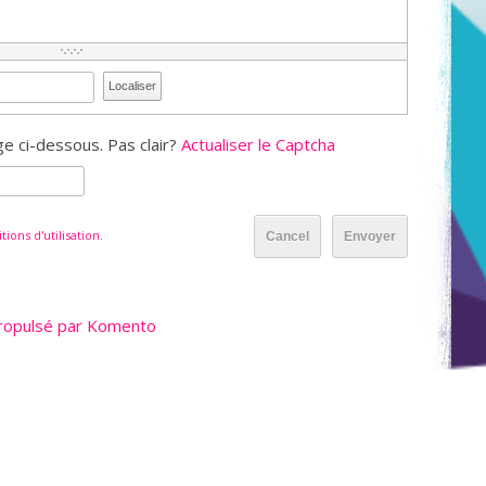
Localiser
e ci-dessous. Pas clair?
Actualiser le Captcha
tions d'utilisation
.
Cancel
Envoyer
ropulsé par Komento
Copyright © 2015 Dramapy