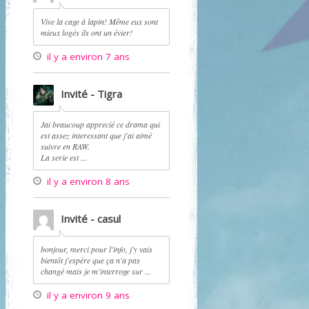
Vive la cage à lapin! Même eux sont
mieux logés ils ont un évier!
il y a environ 7 ans
Invité - Tigra
Jai beaucoup apprecié ce drama qui
est assez interessant que j'ai aimé
suivre en RAW.
La serie est ...
il y a environ 8 ans
Invité - casul
bonjour, merci pour l'info, j'y vais
bientôt j'espère que ça n'a pas
changé mais je m'interroge sur ...
il y a environ 9 ans