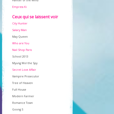
Painter of the Wind
Empress Ki
Ceux qui se laissent voir
City Hunter
Salary Man
May Queen
Who are You
Nail Shop Paris
School 2013
Myung Wol the Spy
Secret Love Affair
Vampire Prosecutor
Tree of Heaven
Full House
Modern Farmer
Romance Town
Goong S