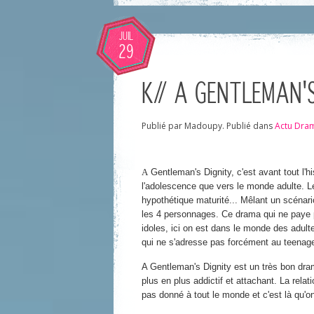
JUIL
29
K// A GENTLEMAN'
Publié par Madoupy. Publié dans
Actu Dra
A
Gentleman's Dignity
, c'est avant tout l'
l'adolescence que vers le monde adulte. L
hypothétique maturité... Mêlant un scénari
les 4 personnages. Ce drama qui ne paye 
idoles, ici on est dans le monde des adult
qui ne s'adresse pas forcément au teenager
A Gentleman's Dignity
est un très bon dram
plus en plus addictif et attachant. La rela
pas donné à tout le monde et c'est là qu'