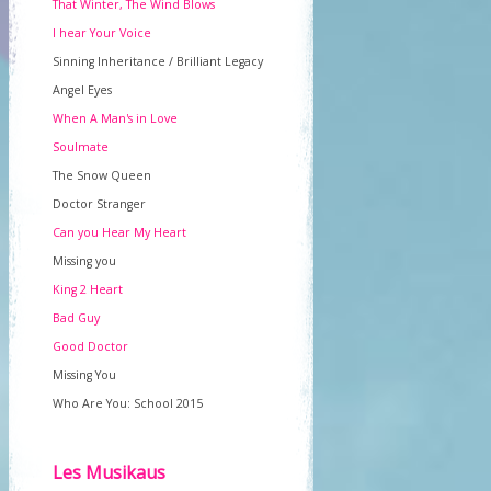
That Winter, The Wind Blows
I hear Your Voice
Sinning Inheritance / Brilliant Legacy
Angel Eyes
When A Man's in Love
Soulmate
The Snow Queen
Doctor Stranger
Can you Hear My Heart
Missing you
King 2 Heart
Bad Guy
Good Doctor
Missing You
Who Are You: School 2015
Les Musikaus