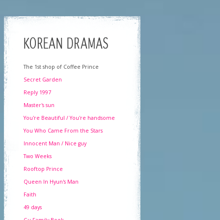
KOREAN DRAMAS
The 1st shop of Coffee Prince
Secret Garden
Reply 1997
Master's sun
You're Beautiful / You're handsome
You Who Came From the Stars
Innocent Man / Nice guy
Two Weeks
Rooftop Prince
Queen In Hyun's Man
Faith
49 days