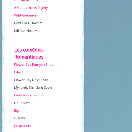
Gu Family Book
A Gentleman's Dignity
Wild Romance
Boys Over Flowers
Kill Me, Heal Me
Les comédies
Romantiques
Flower Boy Ramyun Shop
I do, I do
Flower Boy Next Door
My lovely Kim Sam Soon
Emergency couple
Hello Miss
Big
GOONG
Playfull Kiss