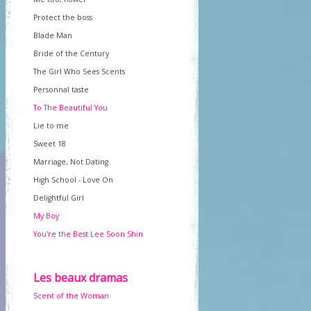
Protect the boss
Blade Man
Bride of the Century
The Girl Who Sees Scents
Personnal taste
To The Beautiful You
Lie to me
Sweet 18
Marriage, Not Dating
High School - Love On
Delightful Girl
My Boy
You're the Best Lee Soon Shin
Les beaux dramas
Scent of the Woman