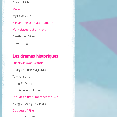
Dream High
Monstar
My Lovely Girl
K-POP - The Ultimate Audition
Mary stayed out all night
Beethoven Virus
Heartstring
Les dramas historiques
Sungkyunkwan Scandal
Arang and the Magistrate
Tamna Island
Hong Gil Dong
The Return of Iljimae
The Moon that Embraces the Sun
Hong Gil Dong, The Hero
Goddess of Fire