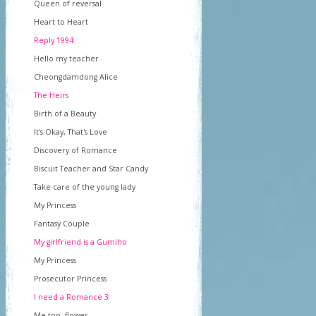
Queen of reversal
Heart to Heart
Reply 1994
Hello my teacher
Cheongdamdong Alice
The Heirs
Birth of a Beauty
It's Okay, That's Love
Discovery of Romance
Biscuit Teacher and Star Candy
Take care of the young lady
My Princess
Fantasy Couple
My girlfriend is a Gumiho
My Princess
Prosecutor Princess
I need a Romance 3
Me too, flower