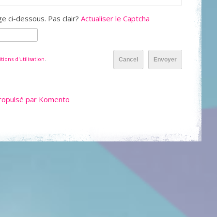
e ci-dessous. Pas clair?
Actualiser le Captcha
tions d'utilisation
.
Cancel
Envoyer
ropulsé par Komento