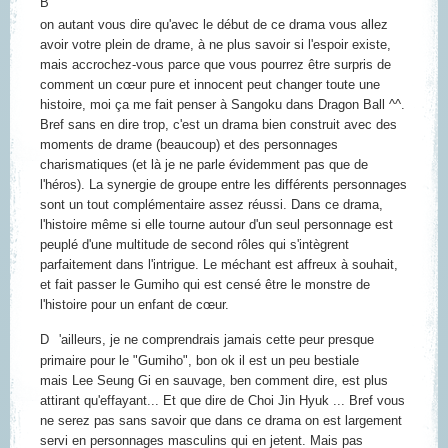
B
on autant vous dire qu'avec le début de ce drama vous allez
avoir votre plein de drame, à ne plus savoir si l'espoir existe,
mais accrochez-vous parce que vous pourrez être surpris de
comment un cœur pure et innocent peut changer toute une
histoire, moi ça me fait penser à Sangoku dans Dragon Ball ^^.
Bref sans en dire trop, c'est un drama bien construit avec des
moments de drame (beaucoup) et des personnages
charismatiques (et là je ne parle évidemment pas que de
l'héros). La synergie de groupe entre les différents personnages
sont un tout complémentaire assez réussi. Dans ce drama,
l'histoire même si elle tourne autour d'un seul personnage est
peuplé d'une multitude de second rôles qui s'intègrent
parfaitement dans l'intrigue. Le méchant est affreux à souhait,
et fait passer le Gumiho qui est censé être le monstre de
l'histoire pour un enfant de cœur.
D
'ailleurs, je ne comprendrais jamais cette peur presque
primaire pour le "Gumiho", bon ok il est un peu bestiale
mais
Lee Seung Gi
en sauvage, ben comment dire, est plus
attirant qu'effayant... Et que dire de
Choi Jin Hyuk
... Bref vous
ne serez pas sans savoir que dans ce drama on est largement
servi en personnages masculins qui en jetent. Mais pas