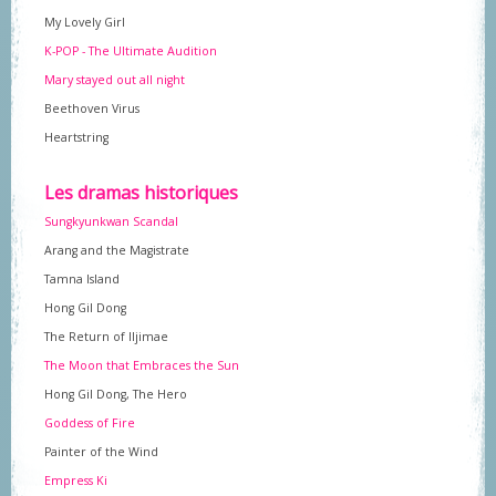
My Lovely Girl
K-POP - The Ultimate Audition
Mary stayed out all night
Beethoven Virus
Heartstring
Les dramas historiques
Sungkyunkwan Scandal
Arang and the Magistrate
Tamna Island
Hong Gil Dong
The Return of Iljimae
The Moon that Embraces the Sun
Hong Gil Dong, The Hero
Goddess of Fire
Painter of the Wind
Empress Ki