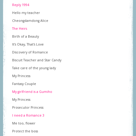
Reply 1994
Hello my teacher
Cheongdamdong Alice
The Heirs
Birth of a Beauty
It's Okay, That's Love
Discovery of Romance
Biscuit Teacher and Star Candy
Take care of the young lady
My Princess
Fantasy Couple
My girlfriend is a Gumiho
My Princess
Prosecutor Princess
I need a Romance 3
Me too, flower
Protect the boss