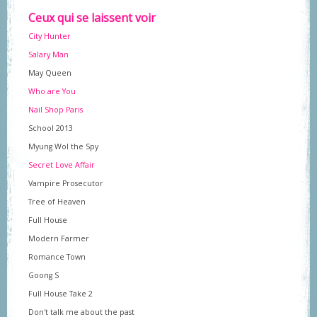
Ceux qui se laissent voir
City Hunter
Salary Man
May Queen
Who are You
Nail Shop Paris
School 2013
Myung Wol the Spy
Secret Love Affair
Vampire Prosecutor
Tree of Heaven
Full House
Modern Farmer
Romance Town
Goong S
Full House Take 2
Don't talk me about the past