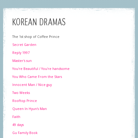
KOREAN DRAMAS
The 1st shop of Coffee Prince
Secret Garden
Reply 1997
Master's sun
You're Beautiful / You're handsome
You Who Came From the Stars
Innocent Man / Nice guy
Two Weeks
Rooftop Prince
Queen In Hyun's Man
Faith
49 days
Gu Family Book