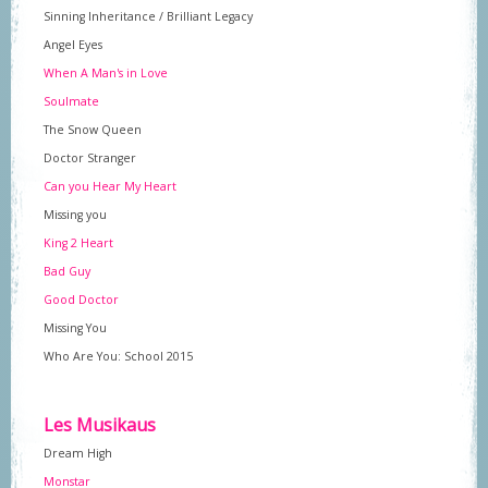
Sinning Inheritance / Brilliant Legacy
Angel Eyes
When A Man's in Love
Soulmate
The Snow Queen
Doctor Stranger
Can you Hear My Heart
Missing you
King 2 Heart
Bad Guy
Good Doctor
Missing You
Who Are You: School 2015
Les Musikaus
Dream High
Monstar