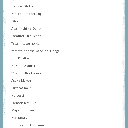
Densha Otoko
Mei-chan no Shitsuji
Otomen
Atashinchi no Danshi
Samurai High School
Tatta Hitotsu no Koi
Yamato Nadeshiko Shichi Henge
Juui Dolittle
Koishite Akuma
35 sai no Koukousei
Asuko March!
Orthros no Inu
Kurosagi
Ikemen Desu Ne
Majo no jouken
MR. BRAIN
Himitsu no Hanazono