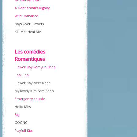
Gu Family Book
A Gentleman's Dignity
Wild Romance
Boys Over Flowers
Kill Me, Heal Me
Les comédies
Romantiques
Flower Boy Ramyun Shop
I do, I do
Flower Boy Next Door
My lovely Kim Sam Soon
Emergency couple
Hello Miss
Big
GOONG
Playfull Kiss