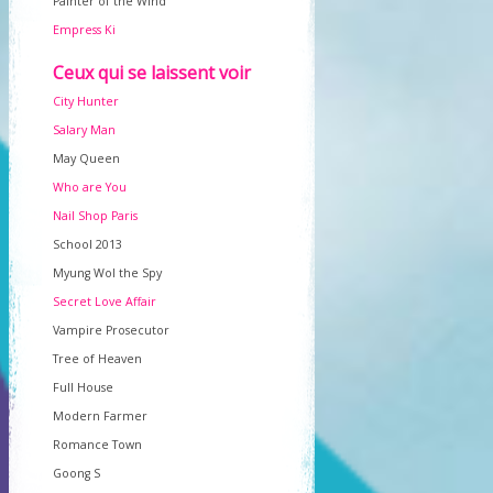
Painter of the Wind
Empress Ki
Ceux qui se laissent voir
City Hunter
Salary Man
May Queen
Who are You
Nail Shop Paris
School 2013
Myung Wol the Spy
Secret Love Affair
Vampire Prosecutor
Tree of Heaven
Full House
Modern Farmer
Romance Town
Goong S