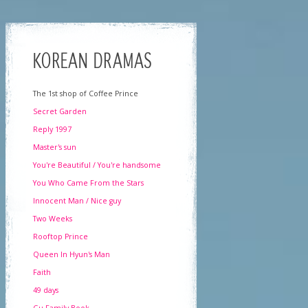
KOREAN DRAMAS
The 1st shop of Coffee Prince
Secret Garden
Reply 1997
Master's sun
You're Beautiful / You're handsome
You Who Came From the Stars
Innocent Man / Nice guy
Two Weeks
Rooftop Prince
Queen In Hyun's Man
Faith
49 days