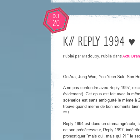
OCT
20
K// REPLY 1994 ♥
Publié par Madoupy. Publié dans
Actu Dra
Go Ara, Jung Woo, Yoo Yeon Suk, Son Ho
A ne pas confondre avec Reply 1997, exce
évidement). Cet opus est fait avec la même
scénarios est sans ambiguïté le même à 2/
trouve quand même de bon moments bien ridi
^^ !!
Reply 1994 est donc un drama agréable, ten
de son prédécesseur, Reply 1997, indétrô
pronostiquer "mais qui, mais qui ?! " le s