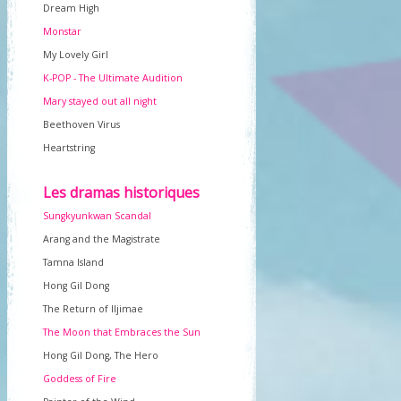
Dream High
Monstar
My Lovely Girl
K-POP - The Ultimate Audition
Mary stayed out all night
Beethoven Virus
Heartstring
Les dramas historiques
Sungkyunkwan Scandal
Arang and the Magistrate
Tamna Island
Hong Gil Dong
The Return of Iljimae
The Moon that Embraces the Sun
Hong Gil Dong, The Hero
Goddess of Fire