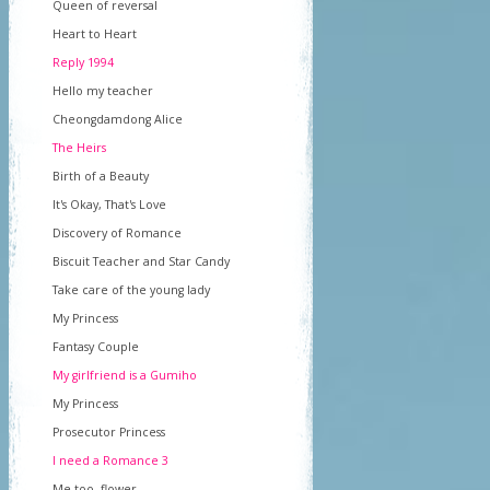
Queen of reversal
Heart to Heart
Reply 1994
Hello my teacher
Cheongdamdong Alice
The Heirs
Birth of a Beauty
It's Okay, That's Love
Discovery of Romance
Biscuit Teacher and Star Candy
Take care of the young lady
My Princess
Fantasy Couple
My girlfriend is a Gumiho
My Princess
Prosecutor Princess
I need a Romance 3
Me too, flower