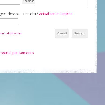
Localiser
e ci-dessous. Pas clair?
Actualiser le Captcha
tions d'utilisation
.
Cancel
Envoyer
ropulsé par Komento