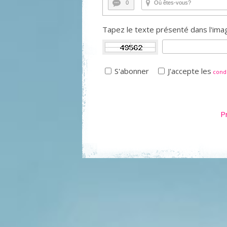
0
Tapez le texte présenté dans l'imag
S'abonner
J'accepte les
condi
P