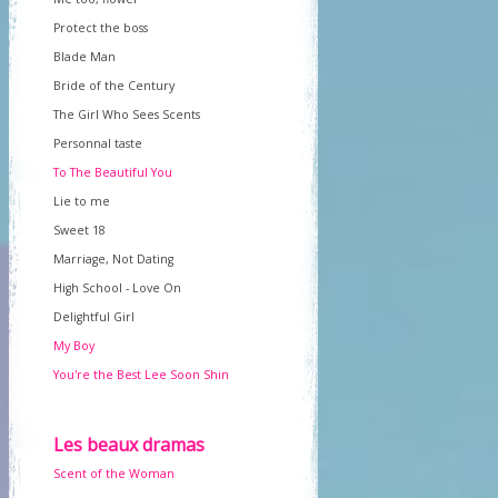
Protect the boss
Blade Man
Bride of the Century
The Girl Who Sees Scents
Personnal taste
To The Beautiful You
Lie to me
Sweet 18
Marriage, Not Dating
High School - Love On
Delightful Girl
My Boy
You're the Best Lee Soon Shin
Les beaux dramas
Scent of the Woman