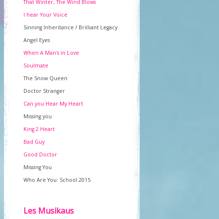
That Winter, The Wind Blows
I hear Your Voice
Sinning Inheritance / Brilliant Legacy
Angel Eyes
When A Man's in Love
Soulmate
The Snow Queen
Doctor Stranger
Can you Hear My Heart
Missing you
King 2 Heart
Bad Guy
Good Doctor
Missing You
Who Are You: School 2015
Les Musikaus