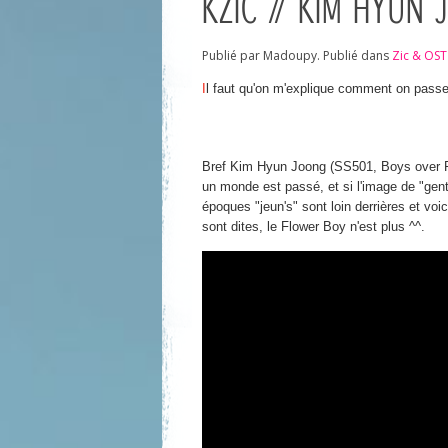
KZIC // KIM HYUN
Publié par Madoupy. Publié dans
Zic & OST
I
l faut qu'on m'explique comment on passe d
Bref
Kim Hyun Joong
(SS501, Boys over Fl
un monde est passé, et si l'image de "gentil
époques "jeun's" sont loin derrières et voi
sont dites, le Flower Boy n'est plus ^^.