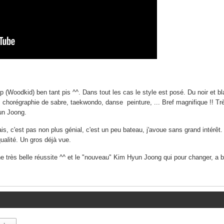
lip (Woodkid) ben tant pis ^^. Dans tout les cas le style est posé. Du noir et 
 chorégraphie de sabre, taekwondo, danse peinture, ... Bref magnifique !! Tr
un Joong.
s, c'est pas non plus génial, c'est un peu bateau, j'avoue sans grand intérêt
 qualité. Un gros déjà vue.
ne très belle réussite ^^ et le "nouveau"
Kim Hyun Joong
qui pour changer, a 