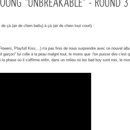
 JOONG "UNBREAKABLE" - ROUND 3
e çà (air de chien battu) à çà (air de chien tout court) :
owers, Playfull Kiss,...) n'a pas finis de nous surprendre avec ce nouvel al
 garçon" lui colle à la peau malgré tout, le moins que l'on puisse dire c'est que
ci la phase où il s'affirme enfin, dans un milieu où les bad boy sont rois, le m